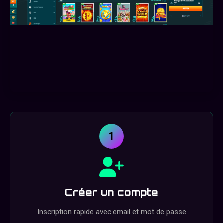
1
Créer un compte
Inscription rapide avec email et mot de passe