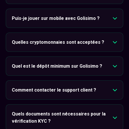
et 3-5 jours ouvrables pour les virements bancaires
Le bonus Golisimo pour nouveaux joueurs offre
et cartes de crédit. Les joueurs VIP bénéficient d'un
généralement un pourcentage sur le premier dépôt
Puis-je jouer sur mobile avec Golisimo ?
traitement prioritaire réduisant ces délais.
avec des tours gratuits additionnels. Les conditions
de mise standard de x35 s'appliquent sur le montant
La plateforme Golisimo est entièrement optimisée
du bonus avant retrait possible. Les gains des tours
pour les appareils mobiles via une interface web
Quelles cryptomonnaies sont acceptées ?
gratuits sont également soumis à ces exigences. La
responsive. Aucun téléchargement n'est nécessaire
durée de validité est typiquement de 30 jours.
- accédez simplement au site depuis votre
Golisimo accepte Bitcoin, Ethereum et Litecoin pour
navigateur mobile. Tous les jeux, dépôts et retraits
les dépôts et retraits. Les transactions crypto
Quel est le dépôt minimum sur Golisimo ?
fonctionnent parfaitement sur iOS et Android.
offrent les délais les plus rapides (1-2 heures
après validation) et permettent une plus grande
Le dépôt minimum sur Golisimo est de 20€ pour
confidentialité. Les limites de dépôt en crypto sont
toutes les méthodes de paiement (sauf virement
Comment contacter le support client ?
généralement plus élevées que les méthodes
bancaire qui nécessite 50€). Le retrait minimum est
traditionnelles.
de 50€ pour la plupart des méthodes et 100€ pour
Le support client est accessible via chat en direct
les virements bancaires.
de 10h à 22h heure française, avec un temps
Quels documents sont nécessaires pour la
d'attente moyen inférieur à deux minutes. Vous
vérification KYC ?
pouvez également contacter l'équipe par email à