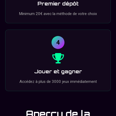
Premier dépôt
Minimum 20€ avec la méthode de votre choix
4
Jouer et gagner
Accédez à plus de 3000 jeux immédiatement
Aperçu de la