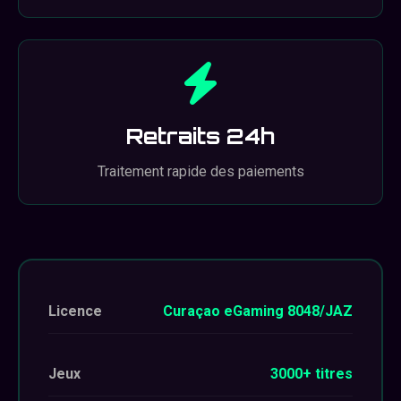
Retraits 24h
Traitement rapide des paiements
Licence
Curaçao eGaming 8048/JAZ
Jeux
3000+ titres