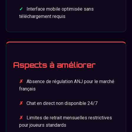
Interface mobile optimisée sans
téléchargement requis
Aspects à améliorer
Absence de régulation ANJ pour le marché
français
Chat en direct non disponible 24/7
Limites de retrait mensuelles restrictives
pour joueurs standards