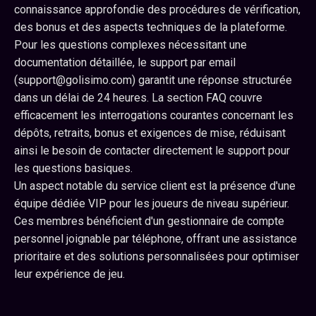
connaissance approfondie des procédures de vérification,
des bonus et des aspects techniques de la plateforme.
Pour les questions complexes nécessitant une
documentation détaillée, le support par email
(
support@golisimo.com
) garantit une réponse structurée
dans un délai de 24 heures. La section FAQ couvre
efficacement les interrogations courantes concernant les
dépôts, retraits, bonus et exigences de mise, réduisant
ainsi le besoin de contacter directement le support pour
les questions basiques.
Un aspect notable du service client est la présence d'une
équipe dédiée VIP pour les joueurs de niveau supérieur.
Ces membres bénéficient d'un gestionnaire de compte
personnel joignable par téléphone, offrant une assistance
prioritaire et des solutions personnalisées pour optimiser
leur expérience de jeu.