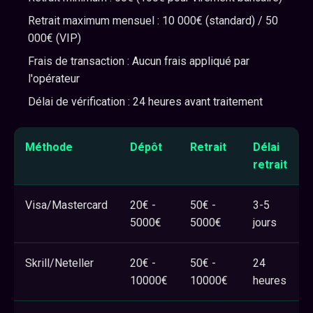
Retrait maximum mensuel : 10 000€ (standard) / 50
000€ (VIP)
Frais de transaction : Aucun frais appliqué par
l'opérateur
Délai de vérification : 24 heures avant traitement
Méthode
Dépôt
Retrait
Délai
retrait
Visa/Mastercard
20€ -
50€ -
3-5
5000€
5000€
jours
Skrill/Neteller
20€ -
50€ -
24
10000€
10000€
heures