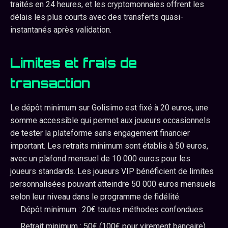
traités en 24 heures, et les cryptomonnaies offrent les
délais les plus courts avec des transferts quasi-
instantanés après validation.
Limites et frais de
transaction
Le dépôt minimum sur Golisimo est fixé à 20 euros, une
somme accessible qui permet aux joueurs occasionnels
de tester la plateforme sans engagement financier
important. Les retraits minimum sont établis à 50 euros,
avec un plafond mensuel de 10 000 euros pour les
joueurs standards. Les joueurs VIP bénéficient de limites
personnalisées pouvant atteindre 50 000 euros mensuels
selon leur niveau dans le programme de fidélité.
Dépôt minimum : 20€ toutes méthodes confondues
Retrait minimum : 50€ (100€ pour virement bancaire)