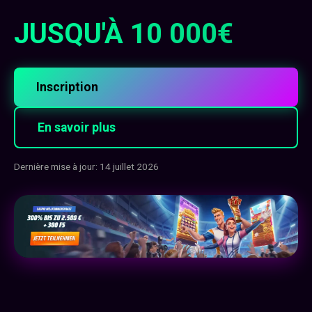
JUSQU'À 10 000€
Inscription
En savoir plus
Dernière mise à jour: 14 juillet 2026