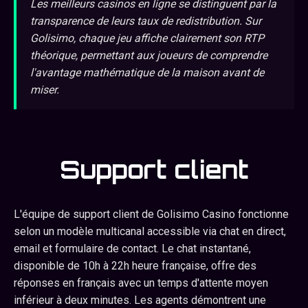
Les meilleurs casinos en ligne se distinguent par la
transparence de leurs taux de redistribution. Sur
Golisimo, chaque jeu affiche clairement son RTP
théorique, permettant aux joueurs de comprendre
l'avantage mathématique de la maison avant de
miser.
Support client
L'équipe de support client de Golisimo Casino fonctionne
selon un modèle multicanal accessible via chat en direct,
email et formulaire de contact. Le chat instantané,
disponible de 10h à 22h heure française, offre des
réponses en français avec un temps d'attente moyen
inférieur à deux minutes. Les agents démontrent une