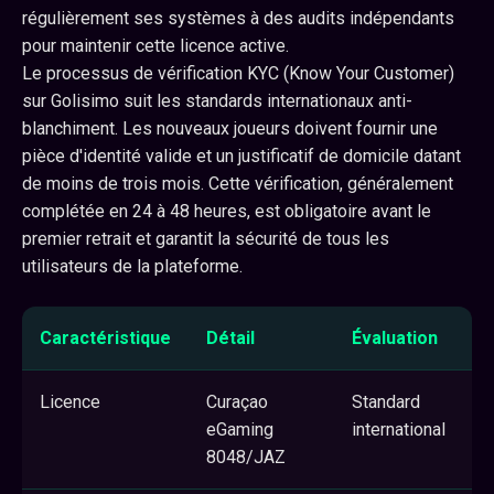
régulièrement ses systèmes à des audits indépendants
pour maintenir cette licence active.
Le processus de vérification KYC (Know Your Customer)
sur Golisimo suit les standards internationaux anti-
blanchiment. Les nouveaux joueurs doivent fournir une
pièce d'identité valide et un justificatif de domicile datant
de moins de trois mois. Cette vérification, généralement
complétée en 24 à 48 heures, est obligatoire avant le
premier retrait et garantit la sécurité de tous les
utilisateurs de la plateforme.
Caractéristique
Détail
Évaluation
Licence
Curaçao
Standard
eGaming
international
8048/JAZ