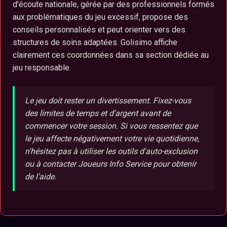
d'écoute nationale, gérée par des professionnels formés
aux problématiques du jeu excessif, propose des
conseils personnalisés et peut orienter vers des
structures de soins adaptées. Golisimo affiche
clairement ces coordonnées dans sa section dédiée au
jeu responsable.
Le jeu doit rester un divertissement. Fixez-vous
des limites de temps et d'argent avant de
commencer votre session. Si vous ressentez que
le jeu affecte négativement votre vie quotidienne,
n'hésitez pas à utiliser les outils d'auto-exclusion
ou à contacter Joueurs Info Service pour obtenir
de l'aide.