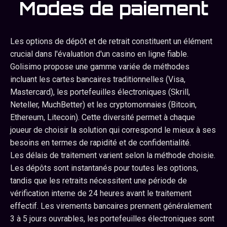
Modes de paiement
Les options de dépôt et de retrait constituent un élément
crucial dans l'évaluation d'un casino en ligne fiable.
Golisimo propose une gamme variée de méthodes
incluant les cartes bancaires traditionnelles (Visa,
Mastercard), les portefeuilles électroniques (Skrill,
Neteller, MuchBetter) et les cryptomonnaies (Bitcoin,
Ethereum, Litecoin). Cette diversité permet à chaque
joueur de choisir la solution qui correspond le mieux à ses
besoins en termes de rapidité et de confidentialité.
Les délais de traitement varient selon la méthode choisie.
Les dépôts sont instantanés pour toutes les options,
tandis que les retraits nécessitent une période de
vérification interne de 24 heures avant le traitement
effectif. Les virements bancaires prennent généralement
3 à 5 jours ouvrables, les portefeuilles électroniques sont