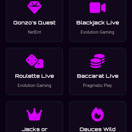
Gonzo's Quest
Blackjack Live
NetEnt
Evolution Gaming
Roulette Live
Baccarat Live
Evolution Gaming
Pragmatic Play
Jacks or
Deuces Wild