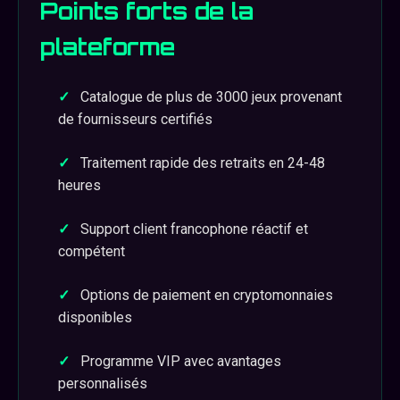
Points forts de la
plateforme
Catalogue de plus de 3000 jeux provenant
de fournisseurs certifiés
Traitement rapide des retraits en 24-48
heures
Support client francophone réactif et
compétent
Options de paiement en cryptomonnaies
disponibles
Programme VIP avec avantages
personnalisés