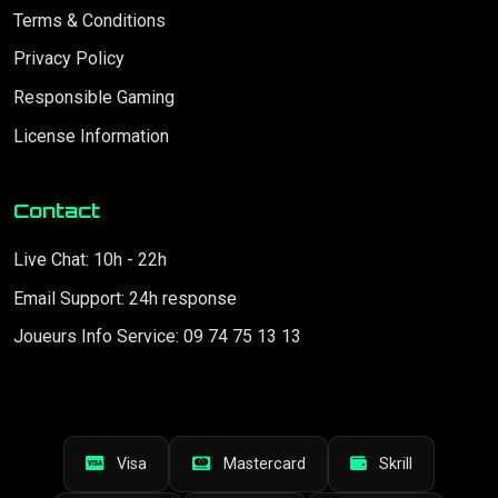
Terms & Conditions
Privacy Policy
Responsible Gaming
License Information
Contact
Live Chat: 10h - 22h
Email Support: 24h response
Joueurs Info Service: 09 74 75 13 13
Visa
Mastercard
Skrill